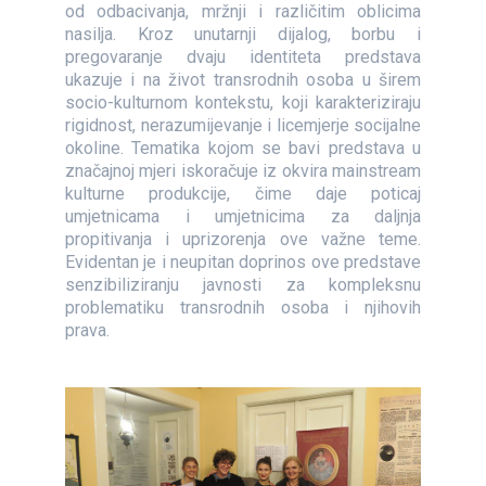
od odbacivanja, mržnji i različitim oblicima
nasilja. Kroz unutarnji dijalog, borbu i
pregovaranje dvaju identiteta predstava
ukazuje i na život transrodnih osoba u širem
socio-kulturnom kontekstu, koji karakteriziraju
rigidnost, nerazumijevanje i licemjerje socijalne
okoline. Tematika kojom se bavi predstava u
značajnoj mjeri iskoračuje iz okvira mainstream
kulturne produkcije, čime daje poticaj
umjetnicama i umjetnicima za daljnja
propitivanja i uprizorenja ove važne teme.
Evidentan je i neupitan doprinos ove predstave
senzibiliziranju javnosti za kompleksnu
problematiku transrodnih osoba i njihovih
prava.