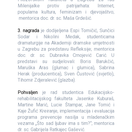
Milenijalke protiv patrijarhata: Internet,
popularna kultura, feminizam i djevojaštvo;
mentorica doc. dr. sc. Maša Grdešić.
3. nagrada
je dodijeljena Espi Tomičić, Sunčici
Sodar i Nikolini Medak, studenticama
dramaturgije na Akademiji dramske umjetnosti
u Zagrebu za predstavu Refleksije; mentorica
doc. dr. sc. Dubravka Crnojević Carić. U
predstavi su sudjelovali: Boris Barukčić,
Maruška Aras (glumac i glumica), Sabrina
Herak (producentica), Sven Čustović (svjetlo),
Tihomir Zdjeralević (glazba).
Pohvaljen
je rad studentica Edukacijsko-
rehabilitacijskog fakulteta Jasenke Kuburaš,
Martine Marić, Lucie Štampar, Jane Tomić i
Kaje Žufić Kreiranje, implementacija i evaluacija
programa prevencije nasilja u mladenačkim
vezama „Što sad ljubav ima s tim?“; mentorica
dr. sc. Gabrijela Ratkajec Gašević.