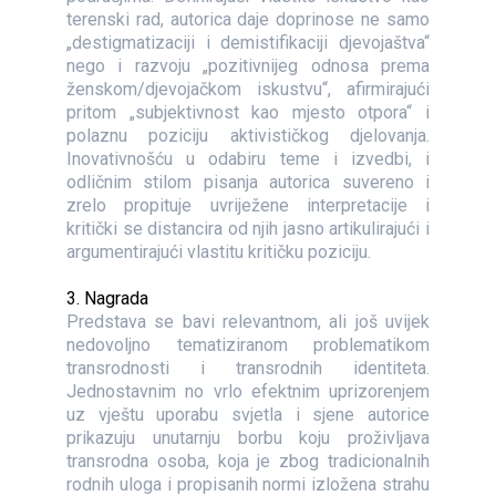
terenski rad, autorica daje doprinose ne samo
„destigmatizaciji i demistifikaciji djevojaštva“
nego i razvoju „pozitivnijeg odnosa prema
ženskom/djevojačkom iskustvu“, afirmirajući
pritom „subjektivnost kao mjesto otpora“ i
polaznu poziciju aktivističkog djelovanja.
Inovativnošću u odabiru teme i izvedbi, i
odličnim stilom pisanja autorica suvereno i
zrelo propituje uvriježene interpretacije i
kritički se distancira od njih jasno artikulirajući i
argumentirajući vlastitu kritičku poziciju.
3. Nagrada
Predstava se bavi relevantnom, ali još uvijek
nedovoljno tematiziranom problematikom
transrodnosti i transrodnih identiteta.
Jednostavnim no vrlo efektnim uprizorenjem
uz vještu uporabu svjetla i sjene autorice
prikazuju unutarnju borbu koju proživljava
transrodna osoba, koja je zbog tradicionalnih
rodnih uloga i propisanih normi izložena strahu