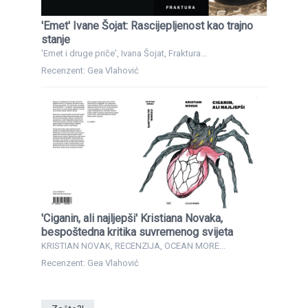
'Emet' Ivane Šojat: Rascijepljenost kao trajno
stanje
'Emet i druge priče', Ivana Šojat, Fraktura...
Recenzent: Gea Vlahović
'Ciganin, ali najljepši' Kristiana Novaka,
bespoštedna kritika suvremenog svijeta
KRISTIAN NOVAK, RECENZIJA, OCEAN MORE...
Recenzent: Gea Vlahović