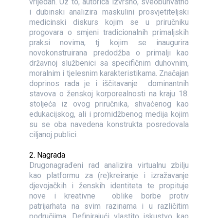
vrijedan. Uz to, autorica izvrsno, sveobuhvatno
i dubinski analizira maskulini prosvjetiteljski
medicinski diskurs kojim se u priručniku
progovara o smjeni tradicionalnih primaljskih
praksi novima, tj. kojim se inaugurira
novokonstruirana predodžba o primalji kao
državnoj službenici sa specifičnim duhovnim,
moralnim i tjelesnim karakteristikama. Značajan
doprinos rada je i iščitavanje dominantnih
stavova o ženskoj korporealnosti na kraju 18.
stoljeća iz ovog priručnika, shvaćenog kao
edukacijskog, ali i promidžbenog medija kojim
su se oba navedena konstrukta posredovala
ciljanoj publici.
2. Nagrada
Drugonagrađeni rad analizira virtualnu zbilju
kao platformu za (re)kreiranje i izražavanje
djevojačkih i ženskih identiteta te propituje
nove i kreativne oblike borbe protiv
patrijarhata na svim razinama i u različitim
područjima. Definirajući vlastito iskustvo kao