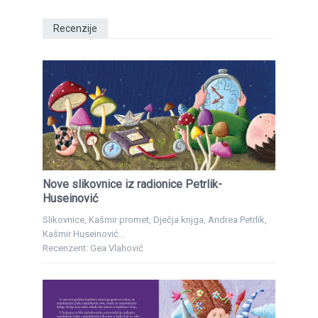
Recenzije
Nove slikovnice iz radionice Petrlik-
Huseinović
Slikovnice, Kašmir promet, Dječja knjga, Andrea Petrlik,
Kašmir Huseinović...
Recenzent: Gea Vlahović