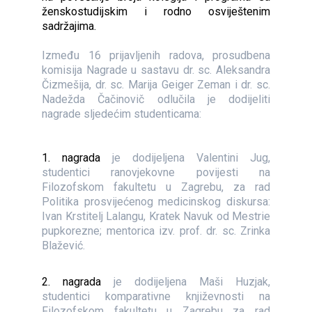
ženskostudijskim i rodno osviještenim
sadržajima.
Između 16 prijavljenih radova, prosudbena
komisija Nagrade u sastavu dr. sc. Aleksandra
Čizmešija, dr. sc. Marija Geiger Zeman i dr. sc.
Nadežda Čačinovič odlučila je dodijeliti
nagrade sljedećim studenticama:
1. nagrada
je dodijeljena Valentini Jug,
studentici ranovjekovne povijesti na
Filozofskom fakultetu u Zagrebu, za rad
Politika prosvijećenog medicinskog diskursa:
Ivan Krstitelj Lalangu, Kratek Navuk od Mestrie
pupkorezne; mentorica izv. prof. dr. sc. Zrinka
Blažević.
2. nagrada
je dodijeljena Maši Huzjak,
studentici komparativne književnosti na
Filozofskom fakultetu u Zagrebu za rad