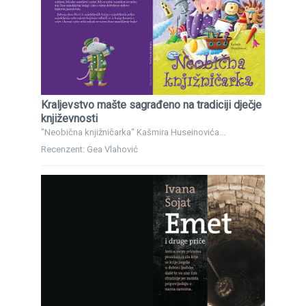
Kraljevstvo mašte sagrađeno na tradiciji dječje
književnosti
"Neobična knjižničarka" Kašmira Huseinovića...
Recenzent: Gea Vlahović