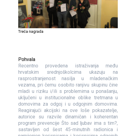
Treća nagrada
Pohvala
Recentno provedena istraživanja među
hrvatskim srednjoškolcima ukazuju na
rasprostranjenost nasilja u mladenačkim
vezama, pri čemu osobito ranjivu skupinu čine
mladi u riziku i/ili s problemima u ponašanju,
uključeni u institucionalne oblike tretmana u
domovima za odgoj i u odgojnim domovima.
Reagirajući akcijski na ove loše pokazatelje,
autorice su razvile dinamičan i koherentan
program prevencije Što sad ljubav ima s tim?,
sastavljen od šest 45-minutnih radionica i
namijenjen korisnicama i korisnicima odgojnih