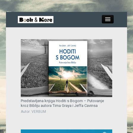
Close
Knjige
Recenzije
Blog
Predstavljena knjiga Hoditi s Bogom – Putovanje
kroz Bibliju autora Tima Graya i Jeffa Cavinsa
More
Autor: VERBUM