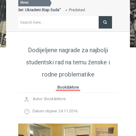
Novo
ill Wilder: Ukradeni štap čuda“
Predstavljena knjiga „Will Wilder:
SVEČ
Gavra
 dobila nagradu za najbolje uređen štand na 29. Sarajevskom sajmu
"Bran
ja knjiga, nagrada, Sajam knjiga, Sarajevo...
FEST
njiževnik Ivo Brešan
BREŠAN IN MEMORIAM...
Povra
BRITA
Dodijeljene nagrade za najbolji
studentski rad na temu ženske i
rodne problematike
Book&More
Autor:
Book&More
Datum objave:
24.11.2016.