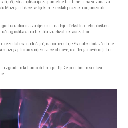
taviti još jedna aplikacija za pametne telefone - ona vezana za
ištu Muzeja, dok će se tijekom zimskih praznika organizirati
igodna radionica za djecu u suradnji s Tekstilno-tehnološkim
učnog oslikavanja tekstila izrađivati ukrasi za bor.
i o rezultatima najtečaja", napomenula je Franulić, dodavši da se
ki muzej aplicirao s ciljem veće obnove, uvođenja novih odjela i
no sa zgradom kulturno dobro i podliježe posebnom sustavu
je.