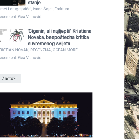
stanje
Emet i druge priče', Ivana Šojat, Fraktura...
ecenzent: Gea Vlahović
'Ciganin, ali najljepši' Kristiana
Novaka, bespoštedna kritika
suvremenog svijeta
RISTIAN NOVAK, RECENZIJA, OCEAN MORE...
ecenzent: Gea Vlahović
Zašto?!