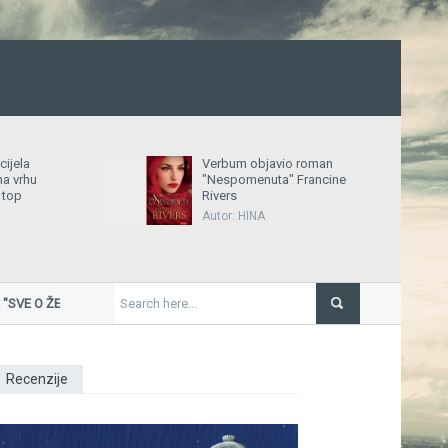
cijela
Verbum objavio roman
na vrhu
"Nespomenuta" Francine
 top
Rivers
Autor: HINA
 O ŽENAMA" U KRAKOVU
Miro
Ožujak u HNK Zagreb donosi baletnu
Recenzije