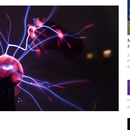
N
H
S
P
R
H
R