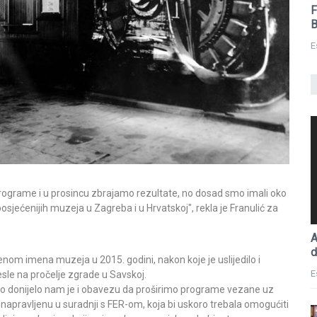
F
B
E
grame i u prosincu zbrajamo rezultate, no dosad smo imali oko
osjećenijih muzeja u Zagreba i u Hrvatskoj", rekla je Franulić za
A
d
enom imena muzeja u 2015. godini, nakon koje je uslijedilo i
E
sle na pročelje zgrade u Savskoj.
, no donijelo nam je i obavezu da proširimo programe vezane uz
", napravljenu u suradnji s FER-om, koja bi uskoro trebala omogućiti