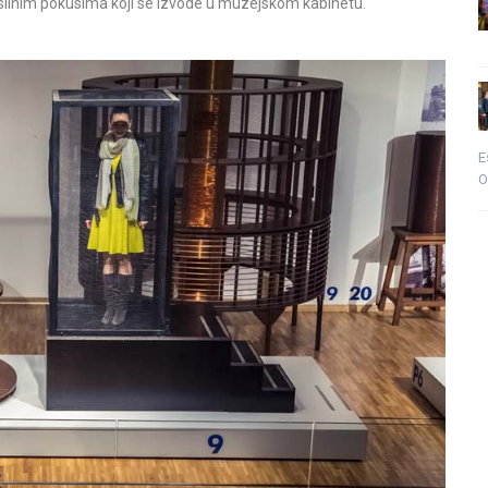
eslinim pokusima koji se izvode u muzejskom kabinetu.
E
O