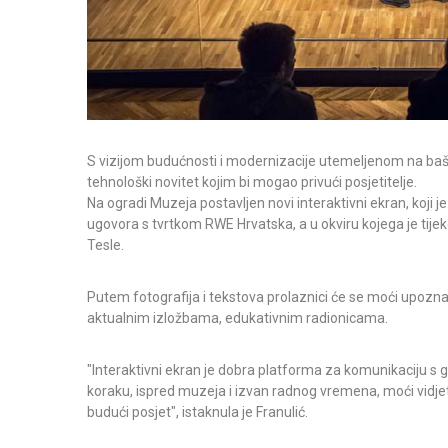
S vizijom budućnosti i modernizacije utemeljenom na bašti
tehnološki novitet kojim bi mogao privući posjetitelje.
Na ogradi Muzeja postavljen novi interaktivni ekran, koji j
ugovora s tvrtkom RWE Hrvatska, a u okviru kojega je tijek
Tesle.
Putem fotografija i tekstova prolaznici će se moći upozn
aktualnim izložbama, edukativnim radionicama.
"Interaktivni ekran je dobra platforma za komunikaciju s g
koraku, ispred muzeja i izvan radnog vremena, moći vidjet
budući posjet", istaknula je Franulić.