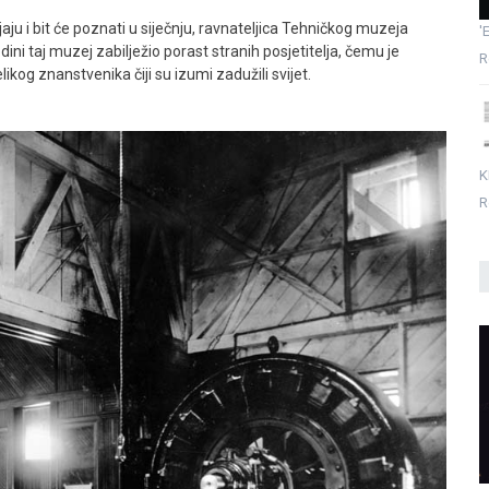
aju i bit će poznati u siječnju, ravnateljica Tehničkog muzeja
'
dini taj muzej zabilježio porast stranih posjetitelja, čemu je
R
kog znanstvenika čiji su izumi zadužili svijet.
K
R