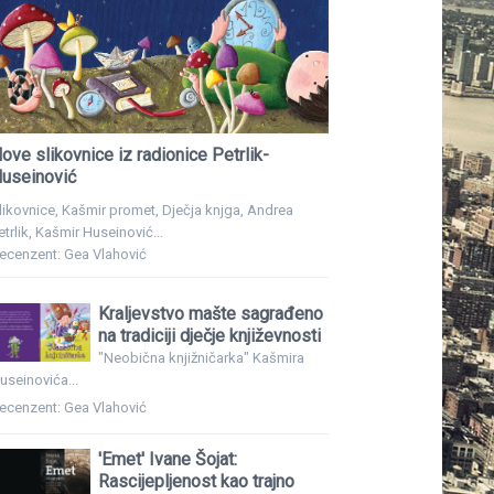
ove slikovnice iz radionice Petrlik-
useinović
likovnice, Kašmir promet, Dječja knjga, Andrea
etrlik, Kašmir Huseinović...
ecenzent: Gea Vlahović
Kraljevstvo mašte sagrađeno
na tradiciji dječje književnosti
"Neobična knjižničarka" Kašmira
useinovića...
ecenzent: Gea Vlahović
'Emet' Ivane Šojat:
Rascijepljenost kao trajno