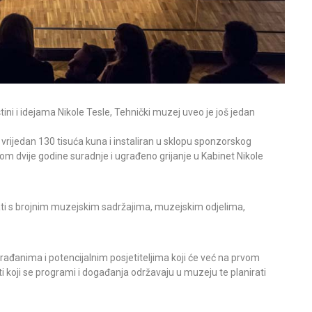
ni i idejama Nikole Tesle, Tehnički muzej uveo je još jedan
e vrijedan 130 tisuća kuna i instaliran u sklopu sponzorskog
om dvije godine suradnje i ugrađeno grijanje u Kabinet Nikole
ati s brojnim muzejskim sadržajima, muzejskim odjelima,
rađanima i potencijalnim posjetiteljima koji će već na prvom
i koji se programi i događanja održavaju u muzeju te planirati