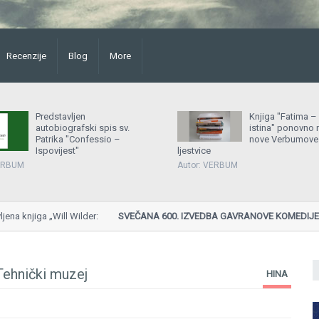
Recenzije
Blog
More
Predstavljen
Knjiga "Fatima – 
autobiografski spis sv.
istina" ponovno 
Patrika "Confessio –
nove Verbumove
Ispovijest"
ljestvice
VERBUM
Autor: VERBUM
njiga „Will Wilder:
SVEČANA 600. IZVEDBA GAVRANOVE KOMEDIJE "SVE
Gavran, Teatar Ludowy, Poljska...
Tehnički muzej
HINA