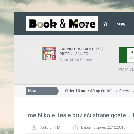
Knjige
SASVIM POSEBAN BOŽIĆ
OBITELJI SNIJEG
Autor: Stella Gurney
Autor: 
Predstavljena knjiga „Will Wilder: Ukradeni štap čuda“
Predstavljena k
Novo
Ukradeni štap čuda“...
Ime Nikole Tesle privlači strane goste u 
Autor:
HINA
Datum objave:
22.12.2016.