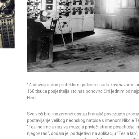
"Zadovoljni smo proteklom godinom, sada završavamo pro
160 tisuća posjetitelja što nas ponovno čini jednim od najp
Hinu.
Sve veći broj inozemnih gostiju Franulić povezuje s promj
postavljanje velikog neonskog natpisa s imenom Nikole Te
"Teslino ime u nazivu muzeja privlači strane posjetitelje
njegov rad", dodala je, podsjetivši na aplikaciju "Tesla lab