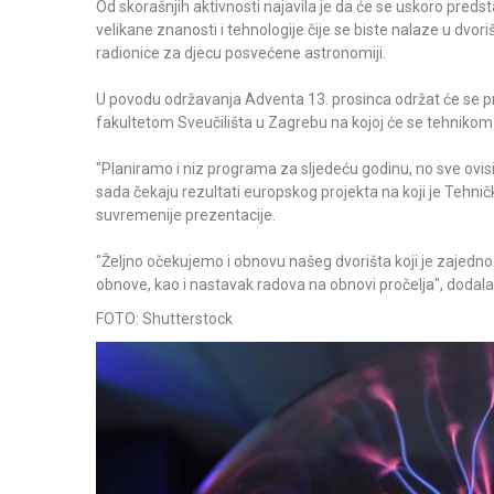
Od skorašnjih aktivnosti najavila je da će se uskoro preds
velikane znanosti i tehnologije čije se biste nalaze u dvor
radionice za djecu posvećene astronomiji.
U povodu održavanja Adventa 13. prosinca održat će se pr
fakultetom Sveučilišta u Zagrebu na kojoj će se tehnikom r
"Planiramo i niz programa za sljedeću godinu, no sve ovis
sada čekaju rezultati europskog projekta na koji je Tehnič
suvremenije prezentacije.
"Željno očekujemo i obnovu našeg dvorišta koji je zajed
obnove, kao i nastavak radova na obnovi pročelja", dodala 
FOTO: Shutterstock