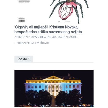
'Ciganin, ali najljepši' Kristiana Novaka,
bespoštedna kritika suvremenog svijeta
KRISTIAN NOVAK, RECENZIJA, OCEAN MORE...
Recenzent: Gea Vlahović
Zašto?!