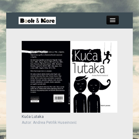
Close
Knjige
Recenzije
Blog
More
Kuća Lutaka
Autor: Andrea Petrlik Huseinović