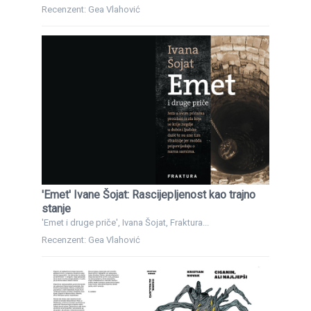
Recenzent: Gea Vlahović
'Emet' Ivane Šojat: Rascijepljenost kao trajno
stanje
'Emet i druge priče', Ivana Šojat, Fraktura...
Recenzent: Gea Vlahović