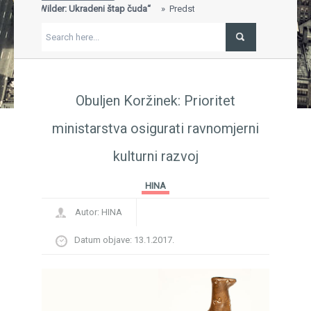
a „Will Wilder: Ukradeni štap čuda“
Predstavljena knjiga „Will Wilder:
S
...
G
jiga dobila nagradu za najbolje uređen štand na 29. Sarajevskom sajmu
"
 dječja knjiga, nagrada, Sajam knjiga, Sarajevo...
F
ki književnik Ivo Brešan
BREŠAN IN MEMORIAM...
P
B
Obuljen Koržinek: Prioritet
ministarstva osigurati ravnomjerni
kulturni razvoj
HINA
Autor:
HINA
Datum objave:
13.1.2017.