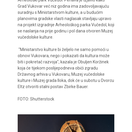
Arheološki park Vučedol. Penava je izjavio kako
Grad Vukovar već niz godina ima zadovoljavajuću
suradnju s Ministarstvom kulture, a u budućim
planovima gradske vlasti naglasak stavljaju upravo
na projekt izgradnje Arheološkog parka Vučedol, koji
se naslanja na prije godinu i pol dana otvoren Muzej
vučedolske kulture.
"Ministarstvo kulture bi željelo ne samo pomoći u
obnovi Vukovara, nego i pokazati da kultura može
biti i pokretač razvoja", kazala je Obuljen Koržinek
koja će tijekom poslijepodneva obići zgradu
Državnog arhiva u Vukovaru, Muzej vučedolske
kulture i Muzej grada Iloka, dok će u subotu u Dvorcu
Eltz otvoriti stalni postav Zbirke Bauer.
FOTO: Shutterstock