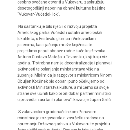
osobno svečano otvoriti u Vukovaru, zaokružuju
desetogodišnji napori na obnovi kulturne baštine
"Vukovar-Vučedol-Ilok".
Na sastanku je bilo riječi i o razvoju projekta
Arheloškog parka Vučedol i ostalih arheoloških
lokaliteta, o Festivalu glumca i Vinkovačkim
jesenima, kao i jačanju mreže knjižnica te
projektima poput obnove rodne kuće književnika
Antuna Gustava Matoša u Tovarniku, koji traju niz
godina. "Potrebna nam je decentralizacija i planova i
aktivnosti te oslanjanje ministarstava više na
županije. Mislim da je razgovor s ministricom Ninom
Obuljen Koržinek bio dobar i puno očekujemo od
aktivnosti Ministarstva kulture, a mi ćemo sa svoje
strane sve učiniti kako bi bili dobar partner ministrici
u provedbi zacrtanih planova", kazao je župan Galić.
S vukovarskim gradonačelnikom Penavom
ministrica je razgovarala o završetku radova na
opremanju Državnog arhiva u Vukovaru te projektu