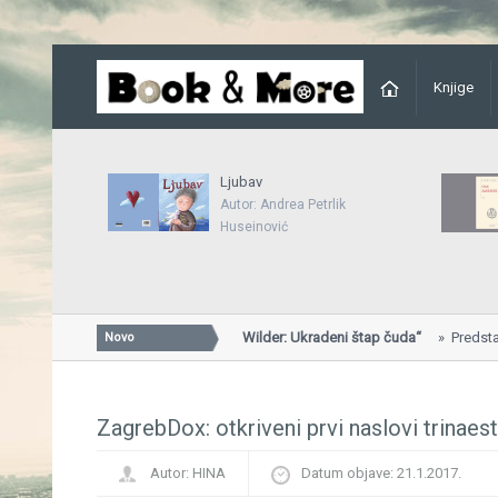
Knjige
Ljubav
Autor: Andrea Petrlik
Huseinović
Predstavljena knjiga „Will Wilder: Ukradeni štap čuda“
Predstavljena
Novo
Ukradeni štap čuda“...
ZagrebDox: otkriveni prvi naslovi trinaes
Autor:
HINA
Datum objave:
21.1.2017.