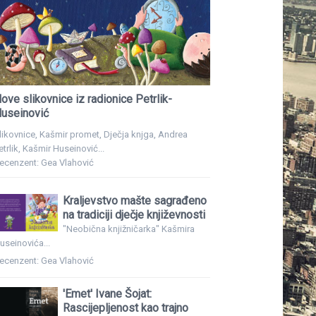
ove slikovnice iz radionice Petrlik-
useinović
likovnice, Kašmir promet, Dječja knjga, Andrea
etrlik, Kašmir Huseinović...
ecenzent: Gea Vlahović
Kraljevstvo mašte sagrađeno
na tradiciji dječje književnosti
"Neobična knjižničarka" Kašmira
useinovića...
ecenzent: Gea Vlahović
'Emet' Ivane Šojat:
Rascijepljenost kao trajno