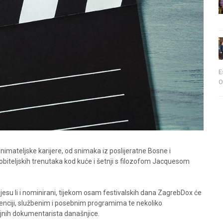
E
O
snimateljske karijere, od snimaka iz poslijeratne Bosne i
 obiteljskih trenutaka kod kuće i šetnji s filozofom Jacquesom
 jesu li i nominirani, tijekom osam festivalskih dana ZagrebDox će
renciji, službenim i posebnim programima te nekoliko
ajnih dokumentarista današnjice.