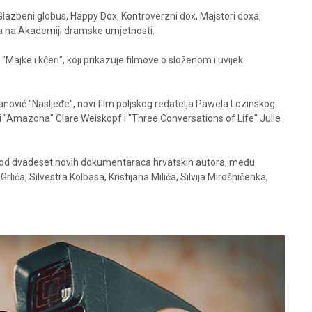
azbeni globus, Happy Dox, Kontroverzni dox, Majstori doxa,
ma na Akademiji dramske umjetnosti.
Majke i kćeri", koji prikazuje filmove o složenom i uvijek
nović "Nasljeđe", novi film poljskog redatelja Pawela Lozinskog
"Amazona" Clare Weiskopf i "Three Conversations of Life" Julie
e od dvadeset novih dokumentaraca hrvatskih autora, među
lića, Silvestra Kolbasa, Kristijana Milića, Silvija Mirošničenka,