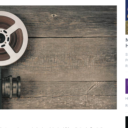
N
H
S
P
R
H
R