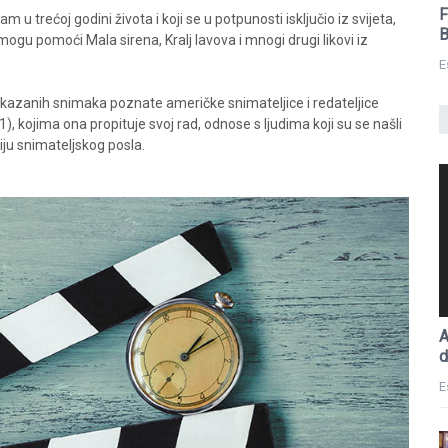
F
u trećoj godini života i koji se u potpunosti isključio iz svijeta,
B
 mogu pomoći Mala sirena, Kralj lavova i mnogi drugi likovi iz
E
ikazanih snimaka poznate američke snimateljice i redateljice
1), kojima ona propituje svoj rad, odnose s ljudima koji su se našli
iju snimateljskog posla.
A
d
E