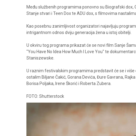
Među službenih programima ponovno su Biografski dox, Gl
Stanje stvari i Teen Dox te ADU dox, s filmovima nastali
Kao posebnu zanimljivost organizatori najavljuju program "
intrigantnom odnos dviju generacija žena u istoj obitelji.
U okviru tog programa prikazat će se novi film Sanje Šama
"You Have No Idea How Much I Love You" te dokumentarci 
Staniszewske.
U raznim festivalskim programima predstavit će se i viš
ostalim Biljane Čakić, Gorana Devića, Đure Gavrana, Rajka Gr
Borisa Poljaka, Irene Škorić i Roberta Zubera.
FOTO: Shutterstock