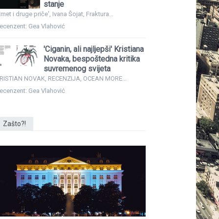
stanje
Emet i druge priče', Ivana Šojat, Fraktura...
ecenzent: Gea Vlahović
'Ciganin, ali najljepši' Kristiana
Novaka, bespoštedna kritika
suvremenog svijeta
RISTIAN NOVAK, RECENZIJA, OCEAN MORE...
ecenzent: Gea Vlahović
Zašto?!