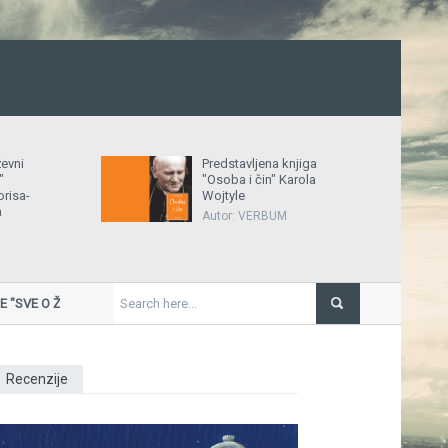
ževni
Predstavljena knjiga
"
"Osoba i čin" Karola
risa-
Wojtyle
a
Autor: VERBUM
VE O ŽENAMA" U KRAKOVU
Miro
Ožujak u HNK Zagreb donosi balet
Recenzije