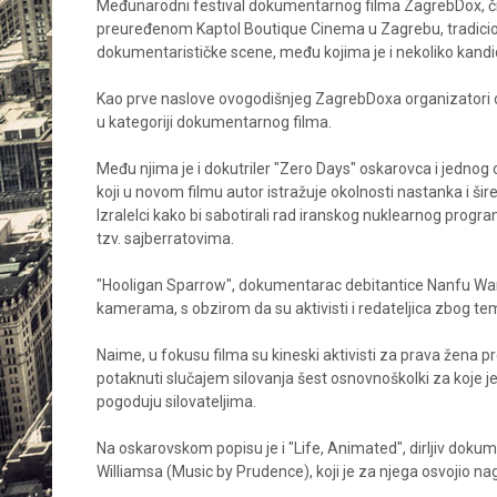
Međunarodni festival dokumentarnog filma ZagrebDox, čije 
preuređenom Kaptol Boutique Cinema u Zagrebu, tradicio
dokumentarističke scene, među kojima je i nekoliko kand
Kao prve naslove ovogodišnjeg ZagrebDoxa organizatori ot
u kategoriji dokumentarnog filma.
Među njima je i dokutriler "Zero Days" oskarovca i jednog
koji u novom filmu autor istražuje okolnosti nastanka i šire
Izralelci kako bi sabotirali rad iranskog nuklearnog progr
tzv. sajberratovima.
"Hooligan Sparrow", dokumentarac debitantice Nanfu Wang,
kamerama, s obzirom da su aktivisti i redateljica zbog tem
Naime, u fokusu filma su kineski aktivisti za prava žena 
potaknuti slučajem silovanja šest osnovnoškolki za koje j
pogoduju silovateljima.
Na oskarovskom popisu je i "Life, Animated", dirljiv dok
Williamsa (Music by Prudence), koji je za njega osvojio n