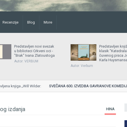
Recenzije
Blog
More
Predstavljen novi svezak
Predstavljen knji
u biblioteci Crkveni oci -
klasik "Katedrala
"Brak" Ivana Zlatoustoga
čuvenog pisca Jo
Karla Huysmans
Autor: VERBUM
Autor: Verbum
 knjiga „Will Wilder:
SVEČANA 600. IZVEDBA GAVRANOVE KOMEDIJE "S
Gavran, Teatar Ludowy, Poljska...
tog izdanja
HINA