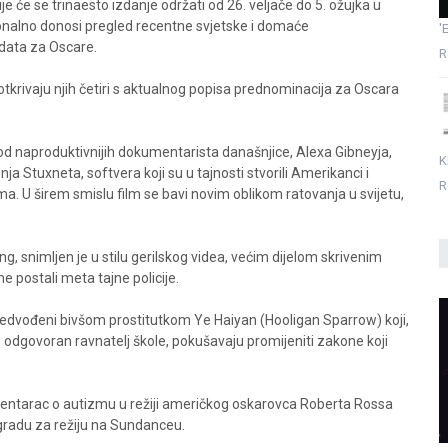
će se trinaesto izdanje održati od 26. veljače do 5. ožujka u
nalno donosi pregled recentne svjetske i domaće
'
idata za Oscare.
R
krivaju njih četiri s aktualnog popisa prednominacija za Oscara
 od naproduktivnijih dokumentarista današnjice, Alexa Gibneyja,
K
nja Stuxneta, softvera koji su u tajnosti stvorili Amerikanci i
R
ama. U širem smislu film se bavi novim oblikom ratovanja u svijetu,
 snimljen je u stilu gerilskog videa, većim dijelom skrivenim
e postali meta tajne policije.
predvođeni bivšom prostitutkom Ye Haiyan (Hooligan Sparrow) koji,
e odgovoran ravnatelj škole, pokušavaju promijeniti zakone koji
umentarac o autizmu u režiji američkog oskarovca Roberta Rossa
agradu za režiju na Sundanceu.