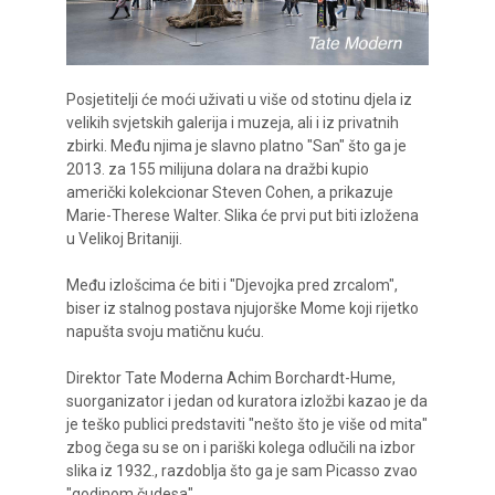
Posjetitelji će moći uživati u više od stotinu djela iz
velikih svjetskih galerija i muzeja, ali i iz privatnih
zbirki. Među njima je slavno platno "San" što ga je
2013. za 155 milijuna dolara na dražbi kupio
američki kolekcionar Steven Cohen, a prikazuje
Marie-Therese Walter. Slika će prvi put biti izložena
u Velikoj Britaniji.
Među izlošcima će biti i "Djevojka pred zrcalom",
biser iz stalnog postava njujorške Mome koji rijetko
napušta svoju matičnu kuću.
Direktor Tate Moderna Achim Borchardt-Hume,
suorganizator i jedan od kuratora izložbi kazao je da
je teško publici predstaviti "nešto što je više od mita"
zbog čega su se on i pariški kolega odlučili na izbor
slika iz 1932., razdoblja što ga je sam Picasso zvao
"godinom čudesa".