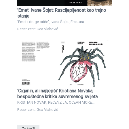
'Emet' Ivane Šojat: Rascijepljenost kao trajno
stanje
'Emet i druge priče', Ivana Šojat, Fraktura...
Recenzent: Gea Vlahović
'Ciganin, ali najljepši' Kristiana Novaka,
bespoštedna kritika suvremenog svijeta
KRISTIAN NOVAK, RECENZIJA, OCEAN MORE...
Recenzent: Gea Vlahović