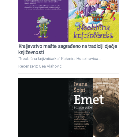
Kraljevstvo mašte sagrađeno na tradiciji dječje
književnosti
"Neobična knjižničarka" Kašmira Huseinovića...
Recenzent: Gea Vlahović