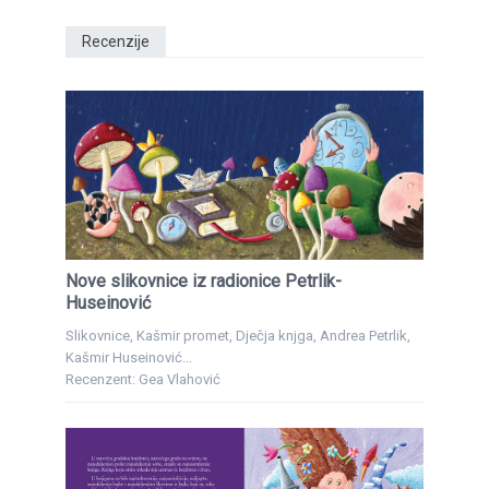
Recenzije
Nove slikovnice iz radionice Petrlik-
Huseinović
Slikovnice, Kašmir promet, Dječja knjga, Andrea Petrlik,
Kašmir Huseinović...
Recenzent: Gea Vlahović