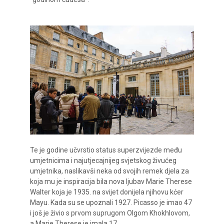
Te je godine učvrstio status superzvijezde među
umjetnicima i najutjecajnijeg svjetskog živućeg
umjetnika, naslikavši neka od svojih remek djela za
koja mu je inspiracija bila nova ljubav Marie Therese
Walter koja je 1935. na svijet donijela njihovu kćer
Mayu. Kada su se upoznali 1927. Picasso je imao 47
i još je živio s prvom suprugom Olgom Khokhlovom,
a Marie Therese je imala 17.