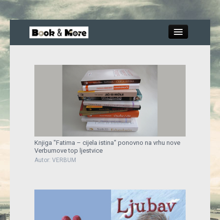
Close
Knjige
Recenzije
Knjiga "Fatima – cijela istina" ponovno na vrhu nove
Verbumove top ljestvice
Blog
Autor: VERBUM
More