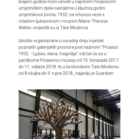
krajem godine moći uživati u najvećim Picassovim
umjetničkim djela nastalima u ključnoj godini
umjetnikova života, 1932. na vrhuncu veze s
mladom ljubavnicom i muzom Marie-Therese
Walter, izvijestili su iz Tate Moderna.
Izložbe organizirane u suradnji dviju svjetski
poznatih galerijskih prostora pod nazivom "Picasso
1932. - Ljubav, slava, tragedija" održat će se u
pariškome Picassovu muzeju od 10. listopada 2017.
do 11. veljače 2018. te u londonskom Tate Modernu
od 8 ožujka do 9. rujna 2018., najavlju je Guardian.