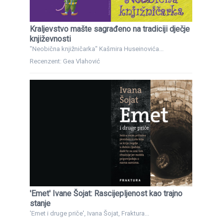
Kraljevstvo mašte sagrađeno na tradiciji dječje
književnosti
"Neobična knjižničarka" Kašmira Huseinovića...
Recenzent: Gea Vlahović
'Emet' Ivane Šojat: Rascijepljenost kao trajno
stanje
'Emet i druge priče', Ivana Šojat, Fraktura...