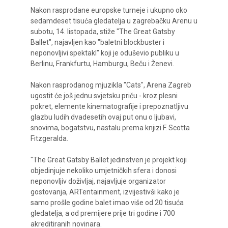
Nakon rasprodane europske turneje i ukupno oko
sedamdeset tisuća gledatelja u zagrebačku Arenu u
subotu, 14. listopada, stiže "The Great Gatsby
Ballet", najavljen kao "baletni blockbuster i
neponovljivi spektakl" koji je oduševio publiku u
Berlinu, Frankfurtu, Hamburgu, Beču i Ženevi.
Nakon rasprodanog mjuzikla "Cats", Arena Zagreb
ugostit će još jednu svjetsku priču - kroz plesni
pokret, elemente kinematografije i prepoznatljivu
glazbu ludih dvadesetih ovaj put onu o ljubavi,
snovima, bogatstvu, nastalu prema knjizi F. Scotta
Fitzgeralda.
"The Great Gatsby Ballet jedinstven je projekt koji
objedinjuje nekoliko umjetničkih sfera i donosi
neponovljiv doživljaj, najavljuje organizator
gostovanja, ARTentainment, izvijestivši kako je
samo prošle godine balet imao više od 20 tisuća
gledatelja, a od premijere prije tri godine i 700
akreditiranih novinara.