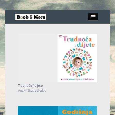
Close
Knjige
Recenzije
Blog
Trudnoća i dijete
Autor: Skup autorica
More