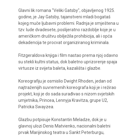
Glavni lik romana "Veliki Gatsby", objavljenog 1925.
godine, je Jay Gatsby, tajanstveni mladi bogataš
kojeg muče ljubavni problemi. Radnja je smještena u
tzv. lude dvadesete, poslijeratno razdoblje koje je u
američkom društvu obilježila prohibicija, ali i opća
dekadencija te procvat organiziranog kriminala.
Fitzgeraldova knjiga i film nastao prema njoj odavno
su stekli kultni status, dok baletno uprizorenje spaja
virtuoze iz svijeta baleta, kazališta i glazbe.
Koreografiju je osmislio Dwight Rhoden, jedan od
najtraženijih suvremenih koreografa koji je i režirao
projekt, koji je do sada surađivao s nizom svjetskih
umjetnika, Princea, Lennyja Kravitza, grupe U2,
Patricka Swayzea.
Glazbu potpisuje Konstantin Meladze, dok je u
glavnoj ulozi Denis Matvienko, nacionalni baletni
prvak Marijinskog teatra u Sankt Peterburgu,