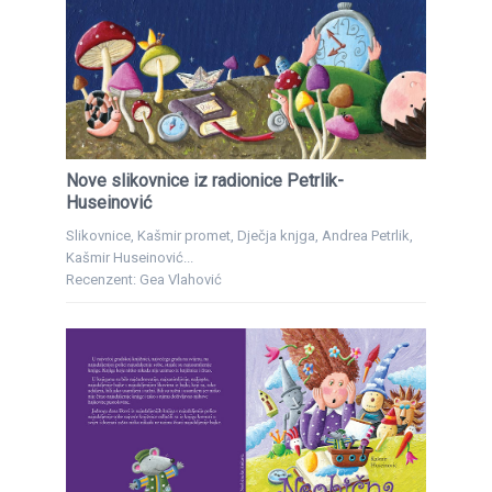
Nove slikovnice iz radionice Petrlik-
Huseinović
Slikovnice, Kašmir promet, Dječja knjga, Andrea Petrlik,
Kašmir Huseinović...
Recenzent: Gea Vlahović