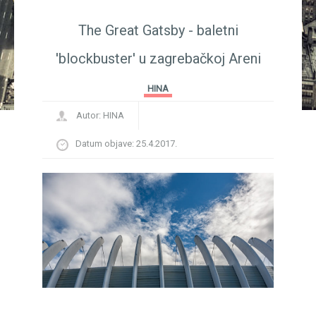
BR
The Great Gatsby - baletni
'blockbuster' u zagrebačkoj Areni
HINA
Autor:
HINA
Datum objave:
25.4.2017.