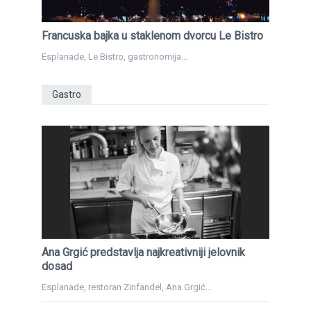
Francuska bajka u staklenom dvorcu Le Bistro
Esplanade, Le Bistro, gastronomija...
Gastro
Ana Grgić predstavlja najkreativniji jelovnik
dosad
Esplanade, restoran Zinfandel, Ana Grgić...