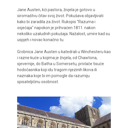
Jane Austen, kći pastora, živjela je gotovo u
siromaštvu čitav svoj život. Pokušava objavljivati
kako bi zaradila za život. Rukopis "Razuma i
osjećaja" napokon je prihvaćen 1811. nakon
nekoliko uzaludnih pokušaja. Nažalost, umire kad su
uspjeh i novac konačno tu.
Grobnica Jane Austen u katedrali u Winchesteru kao
i razne kuće u kojima je živjela, od Chawtona,
sjevernije, do Batha u Somersetu, privlače tisuće
hodočasnika koji idu tragom njezinih likova ili
naznaka koje bi im pomogle da razumiju
spisateljičinu osobnost.