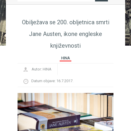
ječja knjiga, nagrada, Sajam knjiga, Sarajevo...
FE
i književnik Ivo Brešan
BREŠAN IN MEMORIAM...
Pov
BRI
Obilježava se 200. obljetnica smrti
Jane Austen, ikone engleske
književnosti
HINA
Autor:
HINA
Datum objave:
16.7.2017.