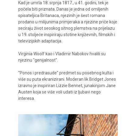
Kad je umrla 18. srpnja 1817., u 41. godini, tek je
počela biti priznata. Danas je jedna od omiljenih
spisateljica Britanaca, njezinih je šest romana
prodano u milijunima primjeraka a njezine priče koje
seciraju život seoskog sitnog plemstva na prijelazu
u 19. stoljeće inspiriraju stotine književnih, filmskih i
televizijskih adaptacija.
Virginia Woolf kao i Vladimir Nabokov hvalili su
njezinu "genijalnost".
"Ponos i predrasude" predmet su posebnog kulta i
više su puta ekranizirani. Moderan lik Bridget Jones
izravno je inspiriran Lizzie Bennet, junakinjom Jane
Austen koja se više voli udati iz ljubavi nego
interesa.