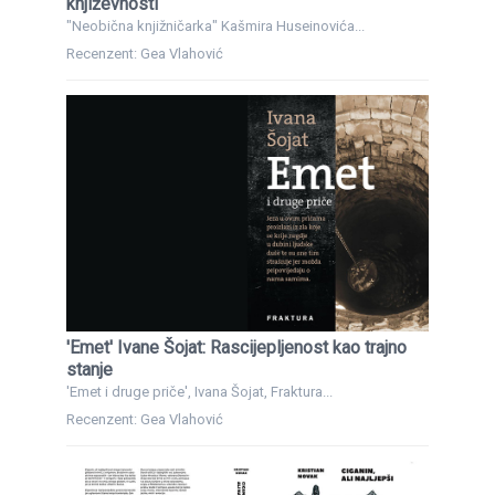
književnosti
"Neobična knjižničarka" Kašmira Huseinovića...
Recenzent: Gea Vlahović
'Emet' Ivane Šojat: Rascijepljenost kao trajno
stanje
'Emet i druge priče', Ivana Šojat, Fraktura...
Recenzent: Gea Vlahović