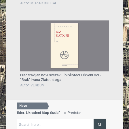
Autor: MOZAIK KNJIGA
Predstavljen novi svezak u biblioteci Crkveni oci -
"Brak" Ivana Zlatoustoga
Autor: VERBUM
Novo
„Will Wilder: Ukradeni štap čuda“
Predstavljena knjiga „Will Wilder:
SV
..
Gav
ga dobila nagradu za najbolje uređen štand na 29. Sarajevskom sajmu
"Br