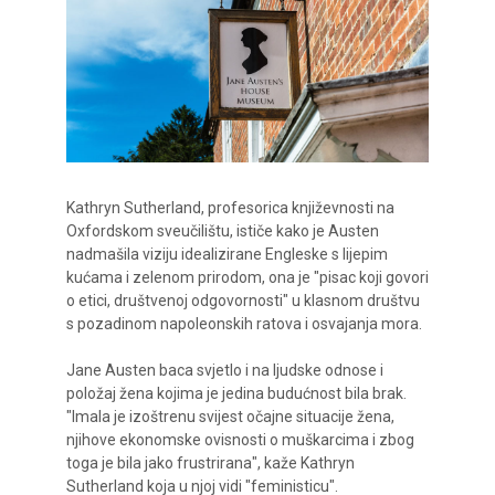
Kathryn Sutherland, profesorica književnosti na
Oxfordskom sveučilištu, ističe kako je Austen
nadmašila viziju idealizirane Engleske s lijepim
kućama i zelenom prirodom, ona je "pisac koji govori
o etici, društvenoj odgovornosti" u klasnom društvu
s pozadinom napoleonskih ratova i osvajanja mora.
Jane Austen baca svjetlo i na ljudske odnose i
položaj žena kojima je jedina budućnost bila brak.
"Imala je izoštrenu svijest očajne situacije žena,
njihove ekonomske ovisnosti o muškarcima i zbog
toga je bila jako frustrirana", kaže Kathryn
Sutherland koja u njoj vidi "feministicu".