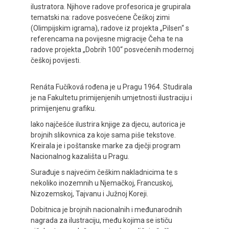
ilustratora. Njihove radove profesorica je grupirala
tematski na: radove posvećene Češkoj zimi
(Olimpijskim igrama), radove iz projekta „Pilsen“ s
referencama na povijesne migracije Čeha te na
radove projekta „Dobrih 100“ posvećenih modernoj
češkoj povijesti.
Renáta Fučíková rođena je u Pragu 1964. Studirala
je na Fakultetu primijenjenih umjetnosti ilustraciju i
primijenjenu grafiku.
Iako najčešće ilustrira knjige za djecu, autorica je
brojnih slikovnica za koje sama piše tekstove.
Kreirala je i poštanske marke za dječji program
Nacionalnog kazališta u Pragu.
Surađuje s najvećim češkim nakladnicima te s
nekoliko inozemnih u Njemačkoj, Francuskoj,
Nizozemskoj, Tajvanu i Južnoj Koreji.
Dobitnica je brojnih nacionalnih i međunarodnih
nagrada za ilustraciju, među kojima se ističu