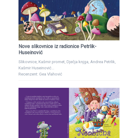
Nove slikovnice iz radionice Petrlik-
Huseinović
Slikovnice, Kašmir promet, Dječja knjga, Andrea Petrlik,
Kašmir Huseinović...
Recenzent: Gea Vlahović