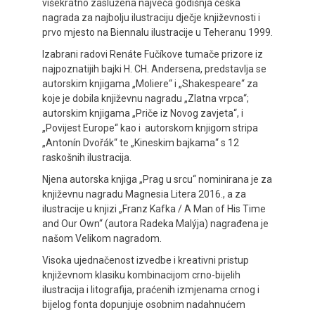
višekratno zaslužena najveća godišnja češka
nagrada za najbolju ilustraciju dječje književnosti i
prvo mjesto na Biennalu ilustracije u Teheranu 1999.
Izabrani radovi Renáte Fučíkove tumače prizore iz
najpoznatijih bajki H. CH. Andersena, predstavlja se
autorskim knjigama „Moliere“ i „Shakespeare“ za
koje je dobila književnu nagradu „Zlatna vrpca“;
autorskim knjigama „Priče iz Novog zavjeta“, i
„Povijest Europe“ kao i autorskom knjigom stripa
„Antonín Dvořák“ te „Kineskim bajkama“ s 12
raskošnih ilustracija.
Njena autorska knjiga „Prag u srcu“ nominirana je za
književnu nagradu Magnesia Litera 2016., a za
ilustracije u knjizi „Franz Kafka / A Man of His Time
and Our Own“ (autora Radeka Malýja) nagrađena je
našom Velikom nagradom.
Visoka ujednačenost izvedbe i kreativni pristup
književnom klasiku kombinacijom crno-bijelih
ilustracija i litografija, praćenih izmjenama crnog i
bijelog fonta dopunjuje osobnim nadahnućem