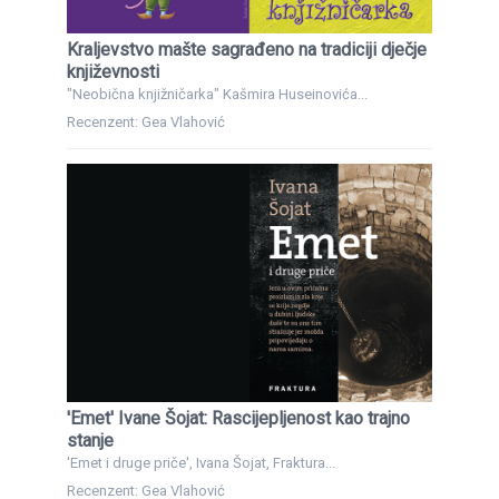
Kraljevstvo mašte sagrađeno na tradiciji dječje
književnosti
"Neobična knjižničarka" Kašmira Huseinovića...
Recenzent: Gea Vlahović
'Emet' Ivane Šojat: Rascijepljenost kao trajno
stanje
'Emet i druge priče', Ivana Šojat, Fraktura...
Recenzent: Gea Vlahović