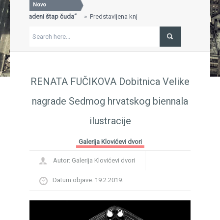
Novo
der: Ukradeni štap čuda“
Predstavljena knjiga „Will Wilder:
SVEČANA 60
Gavran, Teat
 nagradu za najbolje uređen štand na 29. Sarajevskom sajmu
"Branjem" sl
ga, nagrada, Sajam knjiga, Sarajevo...
FESTIVAL DJ
ik Ivo Brešan
BREŠAN IN MEMORIAM...
Povratak vin
BRITANIJA...
RENATA FUČIKOVA Dobitnica Velike
nagrade Sedmog hrvatskog biennala
ilustracije
Galerija Klovićevi dvori
Autor:
Galerija Klovićevi dvori
Datum objave:
19.2.2019.