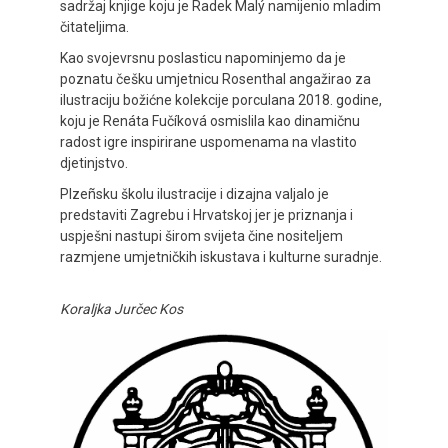
sadržaj knjige koju je Radek Malý namijenio mladim
čitateljima.
Kao svojevrsnu poslasticu napominjemo da je
poznatu češku umjetnicu Rosenthal angažirao za
ilustraciju božićne kolekcije porculana 2018. godine,
koju je Renáta Fučíková osmislila kao dinamičnu
radost igre inspirirane uspomenama na vlastito
djetinjstvo.
Plzeñsku školu ilustracije i dizajna valjalo je
predstaviti Zagrebu i Hrvatskoj jer je priznanja i
uspješni nastupi širom svijeta čine nositeljem
razmjene umjetničkih iskustava i kulturne suradnje.
Koraljka Jurčec Kos