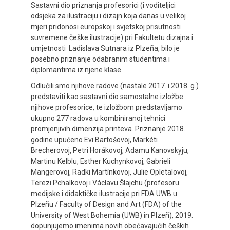
Sastavni dio priznanja profesorici (i voditeljici
odsjeka za ilustraciju i dizajn koja danas u velikoj
mjeri pridonosi europskoj i svjetskoj prisutnosti
suvremene češke ilustracije) pri Fakultetu dizajna i
umjetnosti Ladislava Sutnara iz Plzeña, bilo je
posebno priznanje odabranim studentima i
diplomantima iz njene klase.
Odlučili smo njihove radove (nastale 2017. i 2018. g.)
predstaviti kao sastavni dio samostalne izložbe
njihove profesorice, te izložbom predstavljamo
ukupno 277 radova u kombiniranoj tehnici
promjenjivih dimenzija printeva. Priznanje 2018.
godine upućeno Evi Bartošovoj, Markéti
Brecherovoj, Petri Horákovoj, Adamu Kanovskyju,
Martinu Kelblu, Esther Kuchynkovoj, Gabrieli
Mangerovoj, Radki Martínkovoj, Julie Opletalovoj,
Terezi Pchalkovoj i Václavu Šlajchu (profesoru
medijske i didaktičke ilustracije pri FDA UWB u
Plzeñu / Faculty of Design and Art (FDA) of the
University of West Bohemia (UWB) in Plzeñ), 2019.
dopunjujemo imenima novih obećavajućih čeških