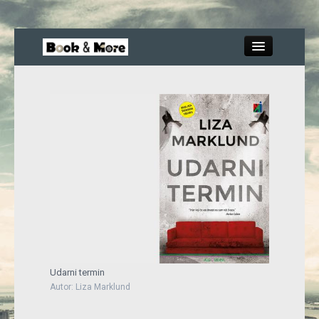
Close
Knjige
Recenzije
Blog
More
Udarni termin
Autor: Liza Marklund