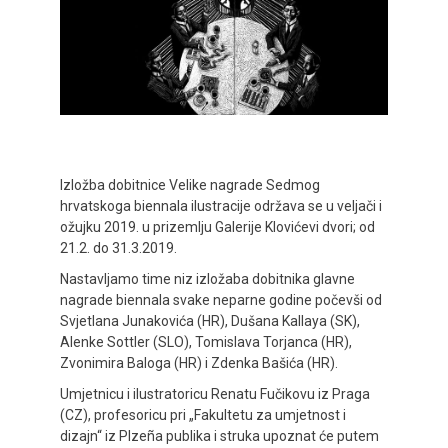
Izložba dobitnice Velike nagrade Sedmog
hrvatskoga biennala ilustracije održava se u veljači i
ožujku 2019. u prizemlju Galerije Klovićevi dvori; od
21.2. do 31.3.2019.
Nastavljamo time niz izložaba dobitnika glavne
nagrade bienna
la svake neparne godine počevši od
Svjetlana Junakovića (HR), Dušana Kallaya (SK),
Alenke Sottler (SLO), Tomislava Torjanca (HR),
Zvonimira Baloga (HR) i Zdenka Bašića (HR).
Umjetnicu i ilustratoricu Renatu Fučikovu iz Praga
(CZ), profesoricu pri „Fakultetu za umjetnost i
dizajn“ iz Plzeña publika i struka upoznat će putem