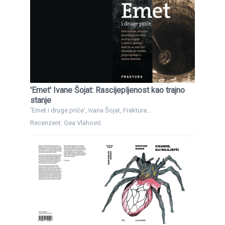
'Emet' Ivane Šojat: Rascijepljenost kao trajno
stanje
'Emet i druge priče', Ivana Šojat, Fraktura...
Recenzent: Gea Vlahović