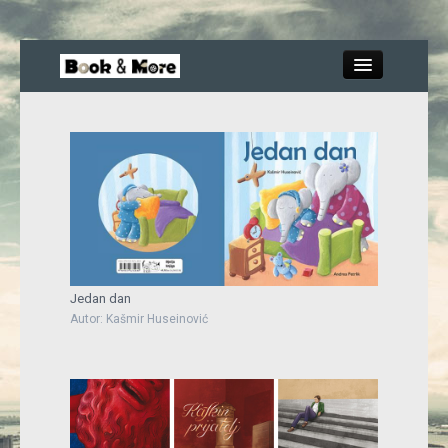
Close
Knjige
Recenzije
Jedan dan
Blog
Autor: Kašmir Huseinović
More