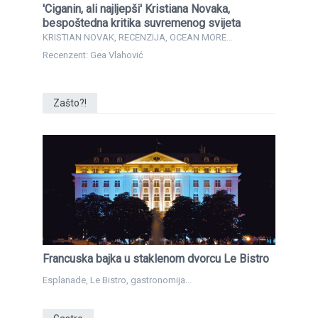
'Ciganin, ali najljepši' Kristiana Novaka,
bespoštedna kritika suvremenog svijeta
KRISTIAN NOVAK, RECENZIJA, OCEAN MORE...
Recenzent: Gea Vlahović
Zašto?!
Francuska bajka u staklenom dvorcu Le Bistro
Esplanade, Le Bistro, gastronomija...