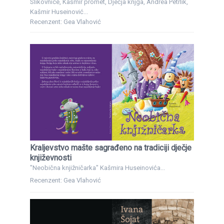
Slikovnice, Kašmir promet, Dječja knjga, Andrea Petrlik,
Kašmir Huseinović...
Recenzent: Gea Vlahović
Kraljevstvo mašte sagrađeno na tradiciji dječje
književnosti
"Neobična knjižničarka" Kašmira Huseinovića...
Recenzent: Gea Vlahović