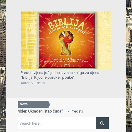
Predstavljena još jedna izvrsna knjiga za djecu
"Biblija. Ključne poruke i pouke"
Autor: VERBUM
Novo
a „Will Wilder: Ukradeni štap čuda“
Predstavljena knjiga „Will Wilder:
S
...
G
iga dobila nagradu za najbolje uređen štand na 29. Sarajevskom sajmu
"
dječja knjiga, nagrada, Sajam knjiga, Sarajevo...
F