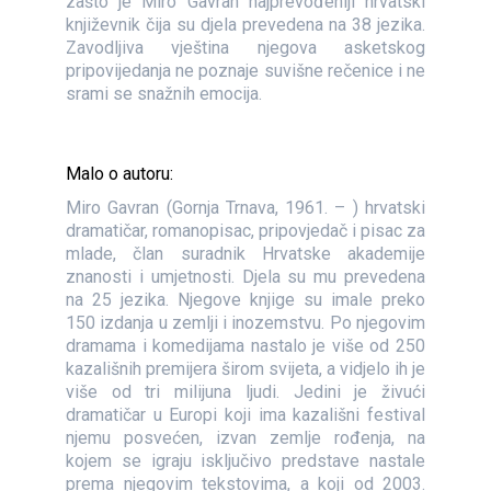
zašto je Miro Gavran najprevođeniji hrvatski
književnik čija su djela prevedena na 38 jezika.
Zavodljiva vještina njegova asketskog
pripovijedanja ne poznaje suvišne rečenice i ne
srami se snažnih emocija.
Malo o autoru:
Miro Gavran (Gornja Trnava, 1961. – ) hrvatski
dramatičar, romanopisac, pripovjedač i pisac za
mlade, član suradnik Hrvatske akademije
znanosti i umjetnosti. Djela su mu prevedena
na 25 jezika. Njegove knjige su imale preko
150 izdanja u zemlji i inozemstvu. Po njegovim
dramama i komedijama nastalo je više od 250
kazališnih premijera širom svijeta, a vidjelo ih je
više od tri milijuna ljudi. Jedini je živući
dramatičar u Europi koji ima kazališni festival
njemu posvećen, izvan zemlje rođenja, na
kojem se igraju isključivo predstave nastale
prema njegovim tekstovima, a koji od 2003.