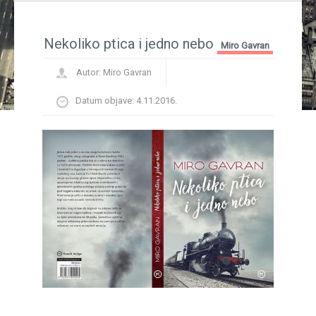
ki književnik Ivo Brešan
BREŠAN IN MEMORIAM...
P
B
Nekoliko ptica i jedno nebo
Miro Gavran
Autor:
Miro Gavran
Datum objave:
4.11.2016.