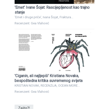
'Emet' Ivane Šojat: Rascijepljenost kao trajno
stanje
'Emet i druge priče', Ivana Šojat, Fraktura...
Recenzent: Gea Vlahović
'Ciganin, ali najljepši' Kristiana Novaka,
bespoštedna kritika suvremenog svijeta
KRISTIAN NOVAK, RECENZIJA, OCEAN MORE...
Recenzent: Gea Vlahović
Zašto?!