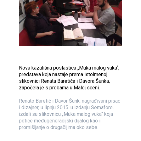
Nova kazališna poslastica „Muka malog vuka“,
predstava koja nastaje prema istoimenoj
slikovnici Renata Baretića i Davora Šunka,
započela je s probama u Maloj sceni.
Renato Baretić i Davor Šunk, nagrađivani pisac
i dizajner, u lipnju 2015. u izdanju Semafore,
izdali su slikovnicu „Muka malog vuka“ koja
potiče međugeneracijski dijalog kao i
promišljanje o drugačijima oko sebe.