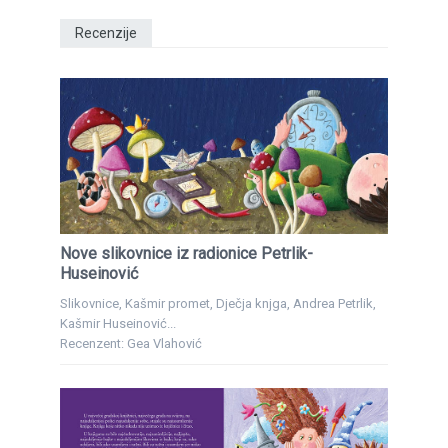
Recenzije
Nove slikovnice iz radionice Petrlik-
Huseinović
Slikovnice, Kašmir promet, Dječja knjga, Andrea Petrlik,
Kašmir Huseinović...
Recenzent: Gea Vlahović