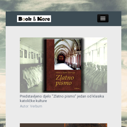
Close
Knjige
Recenzije
Blog
Predstavljeno djelo "Zlatno pismo" jedan od klasika
katoličke kulture
More
Autor: Verbum