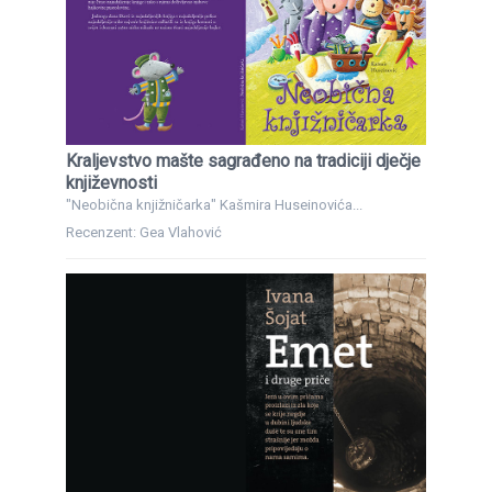
Kraljevstvo mašte sagrađeno na tradiciji dječje
književnosti
"Neobična knjižničarka" Kašmira Huseinovića...
Recenzent: Gea Vlahović