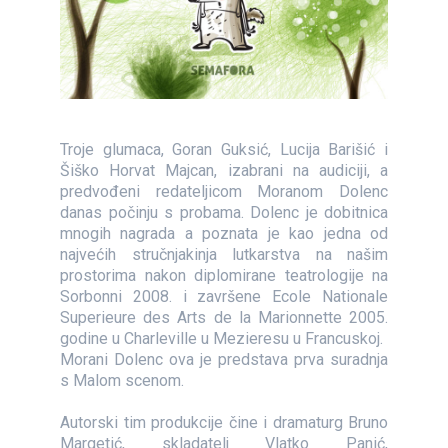
Troje glumaca, Goran Guksić, Lucija Barišić i
Šiško Horvat Majcan, izabrani na audiciji, a
predvođeni redateljicom Moranom Dolenc
danas počinju s probama. Dolenc je dobitnica
mnogih nagrada a poznata je kao jedna od
najvećih stručnjakinja lutkarstva na našim
prostorima nakon diplomirane teatrologije na
Sorbonni 2008. i završene Ecole Nationale
Superieure des Arts de la Marionnette 2005.
godine u Charleville u Mezieresu u Francuskoj.
Morani Dolenc ova je predstava prva suradnja
s Malom scenom.
Autorski tim produkcije čine i dramaturg Bruno
Margetić, skladatelj Vlatko Panić,