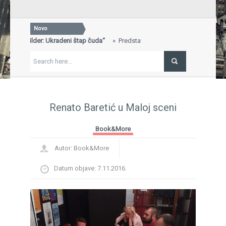
Novo
 „Will Wilder: Ukradeni štap čuda“
Predstavljena knjiga „Will Wilder:
SV
..
Gav
ga dobila nagradu za najbolje uređen štand na 29. Sarajevskom sajmu
"Br
ječja knjiga, nagrada, Sajam knjiga, Sarajevo...
FE
i književnik Ivo Brešan
BREŠAN IN MEMORIAM...
Pov
BR
Renato Baretić u Maloj sceni
Book&More
Autor:
Book&More
Datum objave:
7.11.2016.