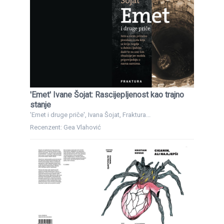
'Emet' Ivane Šojat: Rascijepljenost kao trajno
stanje
'Emet i druge priče', Ivana Šojat, Fraktura...
Recenzent: Gea Vlahović