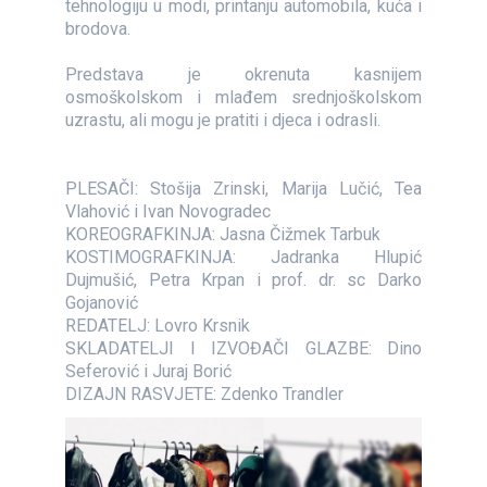
tehnologiju u modi, printanju automobila, kuća i
brodova.
Predstava je okrenuta kasnijem
osmoškolskom i mlađem srednjoškolskom
uzrastu, ali mogu je pratiti i djeca i odrasli.
PLESAČI: Stošija Zrinski, Marija Lučić, Tea
Vlahović i Ivan Novogradec
KOREOGRAFKINJA: Jasna Čižmek Tarbuk
KOSTIMOGRAFKINJA: Jadranka Hlupić
Dujmušić, Petra Krpan i prof. dr. sc Darko
Gojanović
REDATELJ: Lovro Krsnik
SKLADATELJI I IZVOĐAČI GLAZBE: Dino
Seferović i Juraj Borić
DIZAJN RASVJETE: Zdenko Trandler