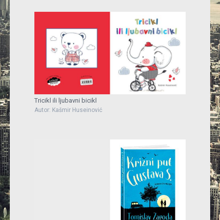
Tricikl ili ljubavni bicikl
Autor: Kašmir Huseinović