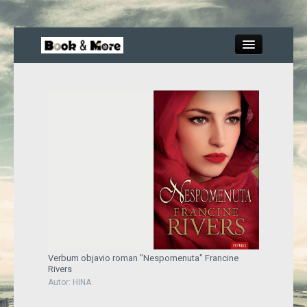
Close
Knjige
Recenzije
Blog
More
Verbum objavio roman "Nespomenuta" Francine
Rivers
Autor: HINA