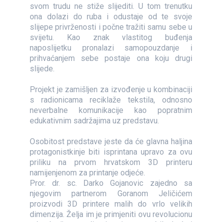
svom trudu ne stiže slijediti. U tom trenutku
ona dolazi do ruba i odustaje od te svoje
slijepe privrženosti i počne tražiti samu sebe u
svijetu. Kao znak vlastitog buđenja
naposlijetku pronalazi samopouzdanje i
prihvaćanjem sebe postaje ona koju drugi
slijede.
Projekt je zamišljen za izvođenje u kombinaciji
s radionicama reciklaže tekstila, odnosno
neverbalne komunikacije kao popratnim
edukativnim sadržajima uz predstavu.
Osobitost predstave jeste da će glavna haljina
protagonistkinje biti isprintana upravo za ovu
priliku na prvom hrvatskom 3D printeru
namijenjenom za printanje odjeće.
Pror. dr. sc. Darko Gojanovic zajedno sa
njegovim partnerom Goranom Jeličićem
proizvodi 3D printere malih do vrlo velikih
dimenzija. Želja im je primjeniti ovu revolucionu