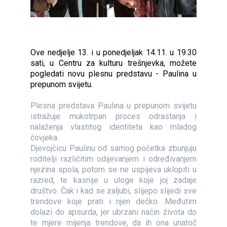
Ove nedjelje 13. i u ponedjeljak 14.11. u 19.30
sati, u Centru za kulturu trešnjevka, možete
pogledati novu plesnu predstavu - Paulina u
prepunom svijetu.
Plesna predstava Paulina u prepunom svijetu
istražuje mukotrpan proces odrastanja i
nalaženja vlastitog identiteta kao mladog
čovjeka.
Djevojčicu Paulinu od samog početka zbunjuju
roditelji različitim odijevanjem i određivanjem
njezina spola, potom se ne uspijeva uklopiti u
razred, te kasnije u uloge koje joj zadaje
društvo. Čak i kad se zaljubi, slijepo slijedi sve
trendove koje prati i njen dečko. Međutim
dolazi do apsurda, jer ubrzani način života do
te mjere mijenja trendove, da ih ona unatoč