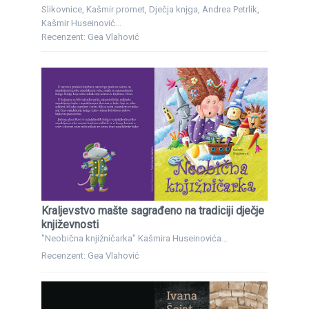
Slikovnice, Kašmir promet, Dječja knjga, Andrea Petrlik,
Kašmir Huseinović...
Recenzent: Gea Vlahović
Kraljevstvo mašte sagrađeno na tradiciji dječje
književnosti
"Neobična knjižničarka" Kašmira Huseinovića...
Recenzent: Gea Vlahović