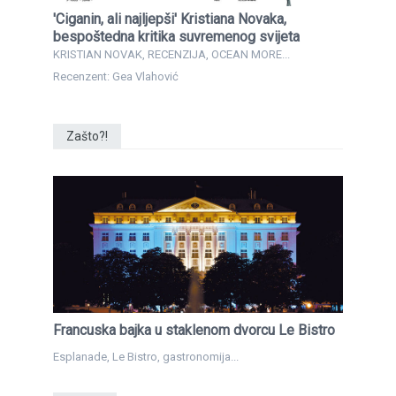
'Ciganin, ali najljepši' Kristiana Novaka,
bespoštedna kritika suvremenog svijeta
KRISTIAN NOVAK, RECENZIJA, OCEAN MORE...
Recenzent: Gea Vlahović
Zašto?!
Francuska bajka u staklenom dvorcu Le Bistro
Esplanade, Le Bistro, gastronomija...